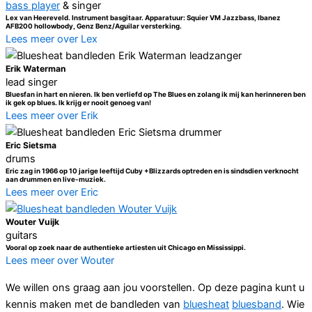
bass player
& singer
Lex van Heereveld. Instrument basgitaar. Apparatuur: Squier VM Jazzbass, Ibanez
AFB200 hollowbody, Genz Benz/Aguilar versterking.
Lees meer over Lex
Erik Waterman
lead singer
Bluesfan in hart en nieren. Ik ben verliefd op The Blues en zolang ik mij kan herinneren ben
ik gek op blues. Ik krijg er nooit genoeg van!
Lees meer over Erik
Eric Sietsma
drums
Eric zag in 1966 op 10 jarige leeftijd Cuby +Blizzards optreden en is sindsdien verknocht
aan drummen en live-muziek.
Lees meer over Eric
Wouter Vuijk
guitars
Vooral op zoek naar de authentieke artiesten uit Chicago en Mississippi.
Lees meer over Wouter
We willen ons graag aan jou voorstellen. Op deze pagina kunt u
kennis maken met de bandleden van
bluesheat
bluesband
. Wie