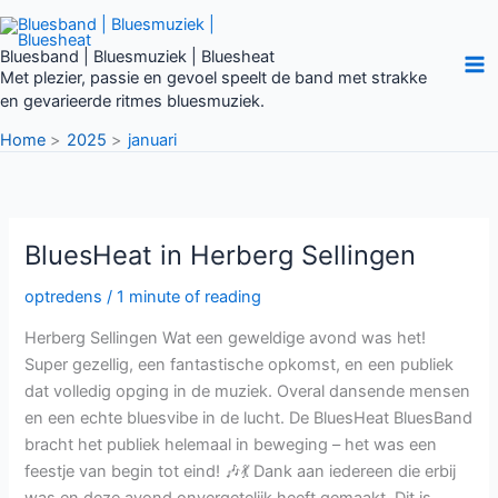
Ga
naar
Bluesband | Bluesmuziek | Bluesheat
de
Met plezier, passie en gevoel speelt de band met strakke
inhoud
en gevarieerde ritmes bluesmuziek.
Home
2025
januari
BluesHeat
BluesHeat in Herberg Sellingen
in
Herberg
Sellingen
optredens
/
1 minute of reading
Herberg Sellingen Wat een geweldige avond was het!
Super gezellig, een fantastische opkomst, en een publiek
dat volledig opging in de muziek. Overal dansende mensen
en een echte bluesvibe in de lucht. De BluesHeat BluesBand
bracht het publiek helemaal in beweging – het was een
feestje van begin tot eind! 🎶💃 Dank aan iedereen die erbij