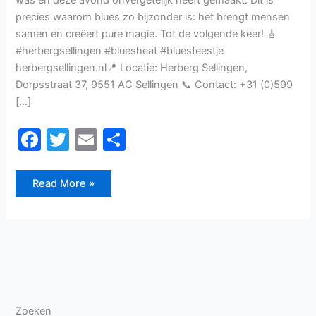
was en deze avond onvergetelijk heeft gemaakt. Dit is
precies waarom blues zo bijzonder is: het brengt mensen
samen en creëert pure magie. Tot de volgende keer! 🎸
#herbergsellingen #bluesheat #bluesfeestje
herbergsellingen.nl📍 Locatie: Herberg Sellingen,
Dorpsstraat 37, 9551 AC Sellingen 📞 Contact: +31 (0)599
[…]
F
T
E
D
a
w
m
el
c
itt
ai
e
Read More »
e
er
l
n
b
o
o
k
Zoeken