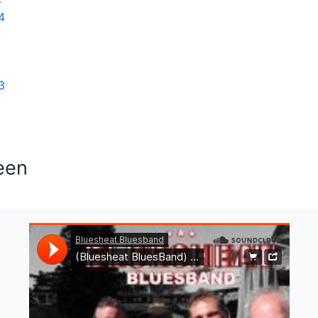
4
4
3
een