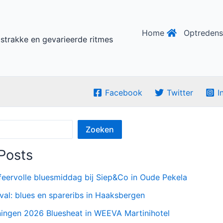
Home
Optredens
 strakke en gevarieerde ritmes
Facebook
Twitter
I
Zoeken
Posts
feervolle bluesmiddag bij Siep&Co in Oude Pekela
ival: blues en spareribs in Haaksbergen
ningen 2026 Bluesheat in WEEVA Martinihotel