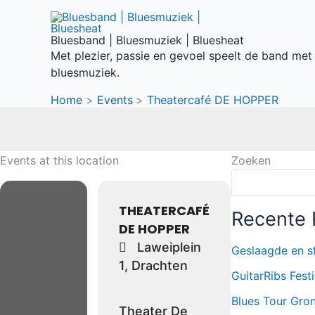
Ga
naar
Bluesband | Bluesmuziek | Bluesheat
de
Met plezier, passie en gevoel speelt de band met
inhoud
bluesmuziek.
Home
Events
Theatercafé DE HOPPER
Events at this location
Zoeken
THEATERCAFÉ
Recente 
DE HOPPER
Laweiplein
Geslaagde en s
1, Drachten
GuitarRibs Fest
Blues Tour Gro
Theater De