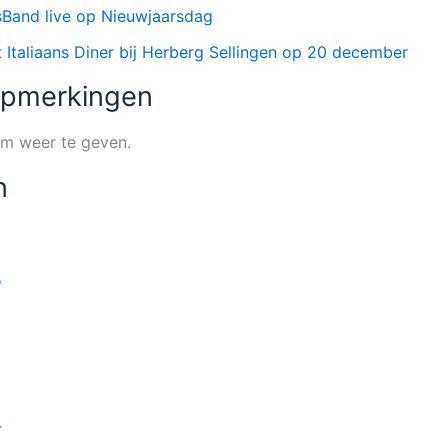
sBand live op Nieuwjaarsdag
Italiaans Diner bij Herberg Sellingen op 20 december
Opmerkingen
om weer te geven.
n
5
4