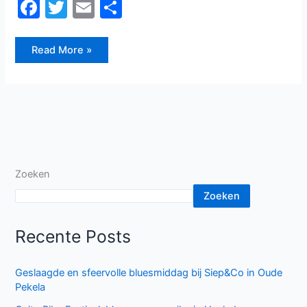
F
T
E
D
a
w
m
el
c
itt
ai
e
Read More »
e
er
l
n
b
o
o
k
Zoeken
Zoeken
Recente Posts
Geslaagde en sfeervolle bluesmiddag bij Siep&Co in Oude
Pekela