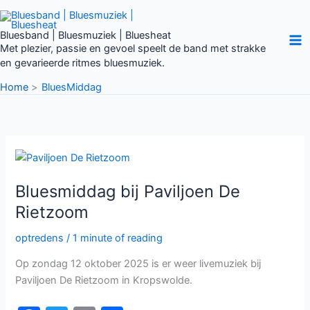
Ga
naar
Bluesband | Bluesmuziek | Bluesheat
de
Met plezier, passie en gevoel speelt de band met strakke
inhoud
en gevarieerde ritmes bluesmuziek.
Home
BluesMiddag
Bluesmiddag
bij
Paviljoen
De
Bluesmiddag bij Paviljoen De
Rietzoom
Rietzoom
optredens
/
1 minute of reading
Op zondag 12 oktober 2025 is er weer livemuziek bij
Paviljoen De Rietzoom in Kropswolde.