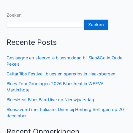
k
Zoeken
Zoeken
Recente Posts
Geslaagde en sfeervolle bluesmiddag bij Siep&Co in Oude
Pekela
GuitarRibs Festival: blues en spareribs in Haaksbergen
Blues Tour Groningen 2026 Bluesheat in WEEVA
Martinihotel
BluesHeat BluesBand live op Nieuwjaarsdag
Bluesavond met Italiaans Diner bij Herberg Sellingen op 20
december
Recent Opmerkingen