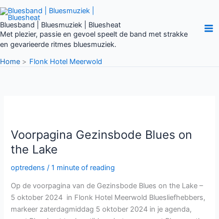
Ga
Niet gevonden wat je zocht?
naar
Heb je een vraag of wil je iemand
Bluesband | Bluesmuziek | Bluesheat
de
van de band spreken?
Met plezier, passie en gevoel speelt de band met strakke
inhoud
Vul onderstaande in en wij nemen
en gevarieerde ritmes bluesmuziek.
spoedig contact met je op.
Home
Flonk Hotel Meerwold
Naam
*
Voorpagina
Voornaam
Achternaam
Gezinsbode
Blues
on
E-mail
*
Voorpagina Gezinsbode Blues on
the
Lake
the Lake
optredens
/
1 minute of reading
Telefoonnummer
Op de voorpagina van de Gezinsbode Blues on the Lake –
5 oktober 2024 in Flonk Hotel Meerwold Bluesliefhebbers,
markeer zaterdagmiddag 5 oktober 2024 in je agenda,
Verstuur