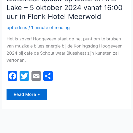
the
k
Lake – 5 oktober 2024 vanaf 16:00
Lake
–
uur in Flonk Hotel Meerwold
5
oktober
2024
optredens
/
1 minute of reading
vanaf
16:00
uur
Het is zover! Hoogeveen staat op het punt om te bruisen
in
Flonk
van muzikale blues energie bij de Koningsdag Hoogeveen
Hotel
Meerwold
2024 bij cafe de Schout waar Bluesheat zijn kunsten zal
vertonen.
F
T
E
D
a
w
m
el
c
itt
ai
e
Read More »
e
er
l
n
b
o
o