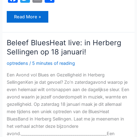
a
w
m
el
c
itt
ai
e
Read More »
e
er
l
n
b
Beleef
Beleef BluesHeat live: in Herberg
o
BluesHeat
live:
Sellingen op 18 januari!
in
o
Herberg
Sellingen
k
optredens
/
5 minutes of reading
op
18
januari!
Een Avond vol Blues en Gezelligheid in Herberg
SellingenKen je dat gevoel? Zo’n zaterdagavond waarop je
even helemaal wilt ontsnappen aan de dagelijkse sleur. Een
avond waarin je jezelf onderdompelt in muziek, warmte en
gezelligheid. Op zaterdag 18 januari maak je dit allemaal
mee tijdens een uniek optreden van de BluesHeat
BluesBand in Herberg Sellingen. Laat me je meenemen in
het verhaal achter deze bijzondere
avond.________________________________________Een