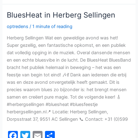
b
BluesHeat
BluesHeat in Herberg Sellingen
o
in
Herberg
Sellingen
o
optredens
/
1 minute of reading
k
Herberg Sellingen Wat een geweldige avond was het!
Super gezellig, een fantastische opkomst, en een publiek
dat volledig opging in de muziek. Overal dansende mensen
en een echte bluesvibe in de lucht. De BluesHeat BluesBand
bracht het publiek helemaal in beweging – het was een
feestje van begin tot eind! 🎶💃 Dank aan iedereen die erbij
was en deze avond onvergetelijk heeft gemaakt. Dit is
precies waarom blues zo bijzonder is: het brengt mensen
samen en creëert pure magie. Tot de volgende keer! 🎸
#herbergsellingen #bluesheat #bluesfeestje
herbergsellingen.nl📍 Locatie: Herberg Sellingen,
Dorpsstraat 37, 9551 AC Sellingen 📞 Contact: +31 (0)599
F
T
E
D