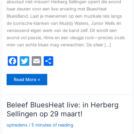
absoluut niet missen! Herberg Sellingen opent die avond
haar deuren voor een live-ervaring met BluesHeat
BluesBand. Laat je meenemen op een muzikale reis langs
de iconische klanken van Muddy Waters, Junior Wells én
verrassend eigen werk van de band zelf. Dit wordt een
avond vol passie, ritme en een vleugje rock—precies zoals
men van echte blues mag verwachten. De sfeer […]
F
T
E
D
a
w
m
el
c
itt
ai
e
Read More »
e
er
l
n
b
Beleef
Beleef BluesHeat live: in Herberg
o
BluesHeat
live:
Sellingen op 29 maart!
in
o
Herberg
Sellingen
k
optredens
/
5 minutes of reading
op
29