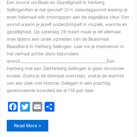
maart!
Een Avond vol Blues en Gezelligheid in Herberg
SellingenKen je dat gevoel? Zo’n zaterdagavond waarop je
even helemaal wilt ontsnappen aan de dagelijkse sleur. Een
avond waarin je jezelf onderdompelt in muziek, warmte en
gezelligheid. Op zaterdag 29 maart maak je dit allemaal
mee tijdens een uniek optreden van de BluesHeat
BluesBand in Herberg Sellingen. Laat me je meenemen in
het verhaal achter deze bijzondere
avond.________________________________________Een
Herberg met een ZielHerberg Sellingen is geen doorsnee
locatie. Zodra je de drempel overstapt, voel je de warmte
van een plek met historie. Gelegen in een prachtig
gerenoveerde boerderij die al 118 jaar deel
F
T
E
D
a
w
m
el
c
itt
ai
e
Read More »
e
er
l
n