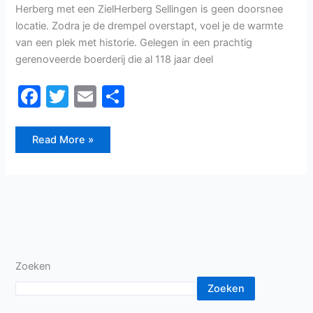
Herberg met een ZielHerberg Sellingen is geen doorsnee
locatie. Zodra je de drempel overstapt, voel je de warmte
van een plek met historie. Gelegen in een prachtig
gerenoveerde boerderij die al 118 jaar deel
F
T
E
D
a
w
m
el
c
itt
ai
e
Read More »
e
er
l
n
b
o
o
k
Zoeken
Zoeken