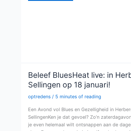
e
er
l
n
b
o
o
k
Beleef
Beleef BluesHeat live: in Her
BluesHeat
live:
Sellingen op 18 januari!
in
Herberg
Sellingen
optredens
/
5 minutes of reading
op
18
Een Avond vol Blues en Gezelligheid in Herbe
januari!
SellingenKen je dat gevoel? Zo’n zaterdagav
je even helemaal wilt ontsnappen aan de dagel