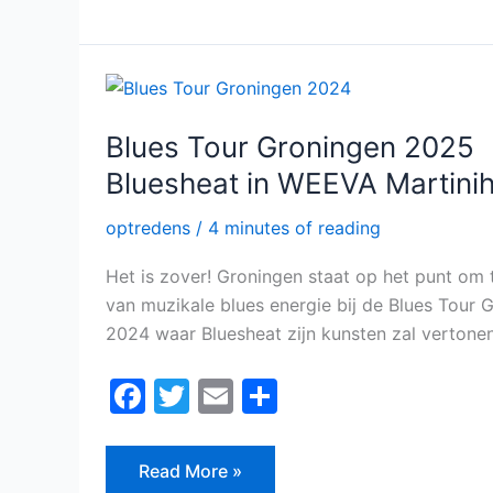
Blues
Tour
Groningen
2025
Blues Tour Groningen 2025
Bluesheat
in
Bluesheat in WEEVA Martinih
WEEVA
Martinihotel
optredens
/
4 minutes of reading
Het is zover! Groningen staat op het punt om 
van muzikale blues energie bij de Blues Tour 
2024 waar Bluesheat zijn kunsten zal vertonen
F
T
E
D
a
w
m
el
c
itt
ai
e
Read More »