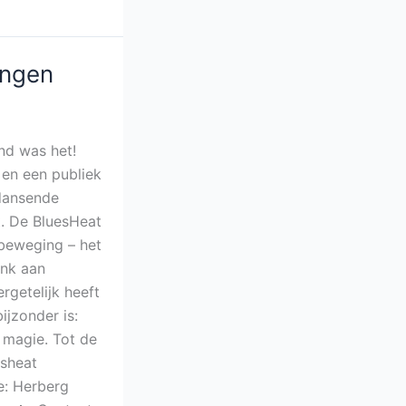
ingen
nd was het!
 en een publiek
 dansende
t. De BluesHeat
 beweging – het
ank aan
rgetelijk heeft
ijzonder is:
 magie. Tot de
esheat
e: Herberg