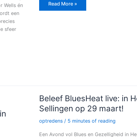
c
itt
ai
e
Read More »
r Wells én
e
er
l
n
wordt een
b
precies
o
e sfeer
o
k
Beleef
Beleef BluesHeat live: in 
BluesHeat
live:
Sellingen op 29 maart!
in
in
Herberg
Sellingen
optredens
/
5 minutes of reading
op
29
Een Avond vol Blues en Gezelligheid in H
maart!