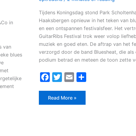
Tijdens Koningsdag stond Park Scholtenh
Haaksbergen opnieuw in het teken van bl
&Co in
en een ontspannen festivalsfeer. Het ver
GuitarRibs Festival trok weer volop liefhe
muziek en goed eten. De aftrap van het fe
s van
verzorgd door de band Bluesheat, die als 
ieke blues
podium betrad en meteen de toon zette v
De
 met
F
T
E
D
rgetelijke
a
w
m
el
nement
c
itt
ai
e
Read More »
e
er
l
n
b
o
o