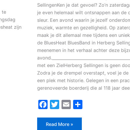
SellingenKen je dat gevoel? Zo’n zaterd
 te
je even helemaal wilt ontsnappen aan de d
ingsdag
sleur. Een avond waarin je jezelf onderdom
sheat zijn
muziek, warmte en gezelligheid. Op zate
maak je dit allemaal mee tijdens een unie
de BluesHeat BluesBand in Herberg Selling
meenemen in het verhaal achter deze bij
avond.____________________________________
met een ZielHerberg Sellingen is geen doo
Zodra je de drempel overstapt, voel je d
een plek met historie. Gelegen in een prac
gerenoveerde boerderij die al 118 jaar dee
F
T
E
D
a
w
m
el
c
itt
ai
e
Read More »