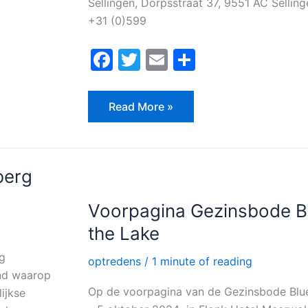
Sellingen, Dorpsstraat 37, 9551 AC Selling
+31 (0)599
F
T
E
D
a
w
m
el
c
itt
ai
e
Read More »
e
er
l
n
b
o
Voorpagina
berg
Gezinsbode
o
Blues
on
Voorpagina Gezinsbode B
k
the
Lake
the Lake
rg
optredens
/
1 minute of reading
ond waarop
Op de voorpagina van de Gezinsbode Blu
ijkse