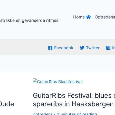
Home
Optredens
 strakke en gevarieerde ritmes
Facebook
Twitter
I
GuitarRibs
Festival:
blues
en
GuitarRibs Festival: blues
spareribs
in
 Oude
spareribs in Haaksbergen
Haaksbergen
optredens
/
2 minutes of reading