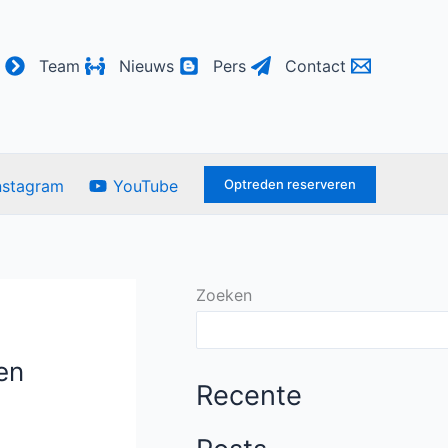
Team
Nieuws
Pers
Contact
Optreden reserveren
nstagram
YouTube
Zoeken
 en
Recente