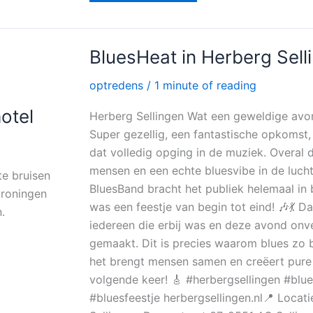
e
er
l
n
b
o
BluesHeat
BluesHeat in Herberg Sell
in
o
Herberg
Sellingen
optredens
/
1 minute of reading
k
otel
Herberg Sellingen Wat een geweldige avo
Super gezellig, een fantastische opkomst,
dat volledig opging in de muziek. Overal
mensen en een echte bluesvibe in de luch
te bruisen
BluesBand bracht het publiek helemaal in
Groningen
was een feestje van begin tot eind! 🎶💃 D
.
iedereen die erbij was en deze avond onve
gemaakt. Dit is precies waarom blues zo b
het brengt mensen samen en creëert pure
volgende keer! 🎸 #herbergsellingen #blu
#bluesfeestje herbergsellingen.nl📍 Locati