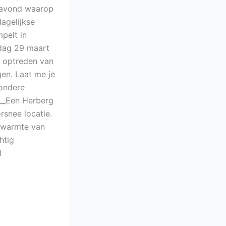
agavond waarop
agelijkse
pelt in
rdag 29 maart
k optreden van
en. Laat me je
zondere
____Een Herberg
rsnee locatie.
e warmte van
htig
l