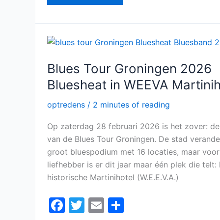
e
er
l
n
b
o
Blues
Tour
o
Groningen
2026
k
Blues Tour Groningen 2026
Bluesheat
in
Bluesheat in WEEVA Martinih
WEEVA
Martinihotel
optredens
/
2 minutes of reading
Op zaterdag 28 februari 2026 is het zover: de
van de Blues Tour Groningen. De stad verande
groot bluespodium met 16 locaties, maar voor
liefhebber is er dit jaar maar één plek die telt:
historische Martinihotel (W.E.E.V.A.)
F
T
E
D