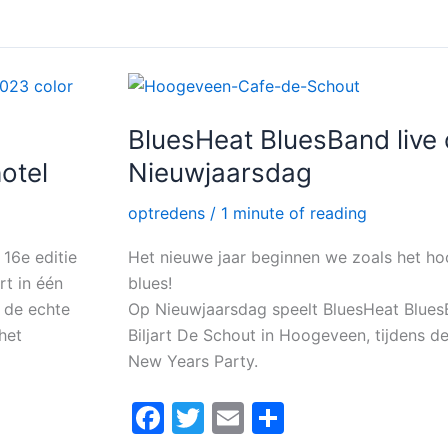
k
BluesHeat
BluesBand
live
op
BluesHeat BluesBand live
Nieuwjaarsdag
otel
Nieuwjaarsdag
optredens
/
1 minute of reading
 16e editie
Het nieuwe jaar beginnen we zoals het hoo
rt in één
blues!
 de echte
Op Nieuwjaarsdag speelt BluesHeat Blues
 het
Biljart De Schout in Hoogeveen, tijdens de
New Years Party.
F
T
E
D