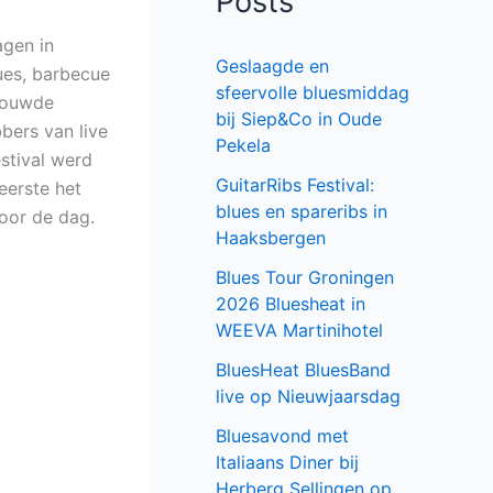
Posts
agen in
Geslaagde en
ues, barbecue
sfeervolle bluesmiddag
trouwde
bij Siep&Co in Oude
bbers van live
Pekela
stival werd
GuitarRibs Festival:
eerste het
blues en spareribs in
oor de dag.
Haaksbergen
Blues Tour Groningen
2026 Bluesheat in
WEEVA Martinihotel
BluesHeat BluesBand
live op Nieuwjaarsdag
Bluesavond met
Italiaans Diner bij
Herberg Sellingen op