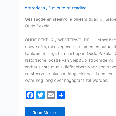
optredens
/
1 minute of reading
Geslaagde en sfeervolle bluesmiddag bij Siep
Oude Pekela
OUDE PEKELA / WESTERWOLDE – Liefhebber
rauwe riffs, meeslepende stemmen en authent
haalden onlangs hun hart op in Oude Pekela. 
historische locatie van Siep&Co stroomde vol
enthousiaste muziekliefhebbers voor een onve
en sfeervolle bluesmiddag. Het werd een eve
waar nog lang over nagepraat zal worden.
F
T
E
D
a
w
m
el
c
itt
ai
e
Read More »