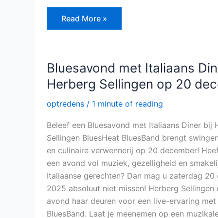
a
w
m
el
c
itt
ai
e
Read More »
e
er
l
n
b
o
Bluesavond
Bluesavond met Italiaans Dine
met
o
Italiaans
Herberg Sellingen op 20 de
Diner
k
bij
Herberg
optredens
/
1 minute of reading
Sellingen
op
Beleef een Bluesavond met Italiaans Diner bij
20
december
Sellingen BluesHeat BluesBand brengt swinge
en culinaire verwennerij op 20 december! Heeft
een avond vol muziek, gezelligheid en smakeli
Italiaanse gerechten? Dan mag u zaterdag 2
2025 absoluut niet missen! Herberg Sellingen 
avond haar deuren voor een live-ervaring met
BluesBand. Laat je meenemen op een muzikale 