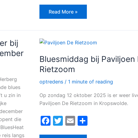
a
w
m
el
c
itt
ai
e
Read More »
e
er
l
n
b
o
Bluesmiddag
r bij
bij
o
Paviljoen
cember
De
k
Bluesmiddag bij Paviljoen
Rietzoom
Rietzoom
 Herberg
optredens
/
1 minute of reading
nde blues
Op zondag 12 oktober 2025 is er weer liv
 u zin in
Paviljoen De Rietzoom in Kropswolde.
jke
0 december
F
T
E
D
opent die
 BluesHeat
a
w
m
el
reis langs