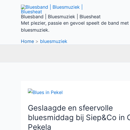
Ga
naar
Bluesband | Bluesmuziek | Bluesheat
de
Met plezier, passie en gevoel speelt de band met
inhoud
bluesmuziek.
Home
bluesmuziek
Geslaagde
en
sfeervolle
bluesmiddag
Geslaagde en sfeervolle
bij
Siep&Co
bluesmiddag bij Siep&Co in
in
Oude
Pekela
Pekela