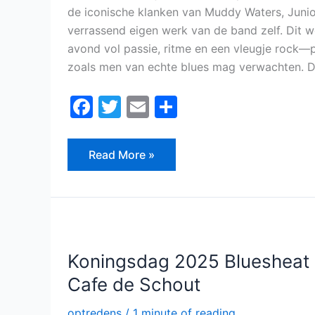
de iconische klanken van Muddy Waters, Junio
verrassend eigen werk van de band zelf. Dit 
avond vol passie, ritme en een vleugje rock—
zoals men van echte blues mag verwachten. D
F
T
E
D
a
w
m
el
c
itt
ai
e
Read More »
e
er
l
n
b
o
Koningsdag
2025
o
Bluesheat
in
Koningsdag 2025 Bluesheat 
k
Cafe
de
Cafe de Schout
Schout
optredens
/
1 minute of reading