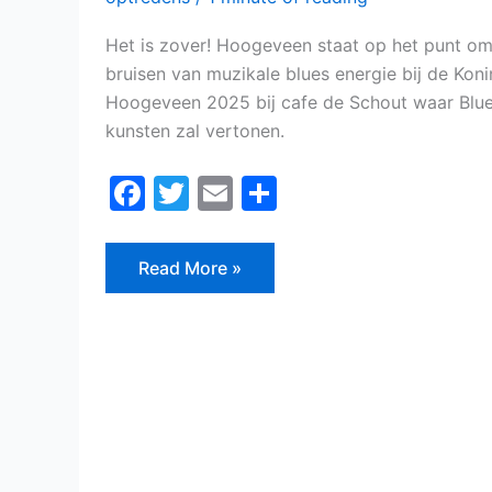
Het is zover! Hoogeveen staat op het punt om
bruisen van muzikale blues energie bij de Kon
Hoogeveen 2025 bij cafe de Schout waar Blue
kunsten zal vertonen.
F
T
E
D
a
w
m
el
c
itt
ai
e
Read More »
e
er
l
n
b
o
o
k